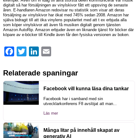
exempel. Även om vi idag till allra största delen kommunicerar vår musik
digitalt så har försäljningen av vinylskivor fått ett uppsving de senaste
åren. E-handlaren Amazon redovisar nu statistik som visar att deras
försäljning av vinylskivor har ökat med 745% sedan 2008. Amazon har
själva bidragit till att öka vinylens popularitet med att t ex erbjuda alla
som köper vinylskivor att även få musiken digitalt genom tjänsten
Amazon AutoRip. Amazon erbjuder även en liknande tjänst för böcker där
köpare av e-böcker till Kindle även får den fysiska versionen av boken.
Facebook
Twitter
LinkedIn
Email
Relaterade spaningar
Facebook vill kunna läsa dina tankar
Facebook har i samband med sin
utvecklarkonferens F8 avslöjat att man...
Läs mer
Många litar på innehåll skapat av
generativ AI