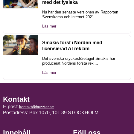
med det fysiska
Nu har den senaste versionen av Rapporten
Svenskarna och internet 2021...
Läs mer
Smakis först i Norden med
licensierad AI-reklam
Det svenska dryckesföretaget Smakis har
producerat Nordens första rekl...
Läs mer
Kontakt
E-post:
kontakt@buzzter.se
Postadress: Box 1070, 101 39 STOCKHOLM
Innehåll
Följ oss