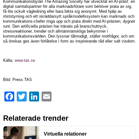
Kommunikationsbyrån The Amazing Society har utvecklat en AI-präst: en
digital samtalspartner för alla marknadsförare som behöver prata av sig,
få lite ockult vägledning eller bara bikta sig anonymt. Med hjälp av
röststyrning och ett skräddarsytt språkmodellssystem kan marknads och
kommunikations-chefer ringa upp och prata direkt med AI-prästen, dygnet
runt. Den artificiella prästen har tränats på branschuttryck,
stressreaktioner, trender och allmänmänskliga bekymmer i
kommunikationsvärlden. Den lyssnar tålmodigt, ställer motfrågor, och om
så önskas ges även förlåtelse i form av inspirerande råd eller salt visdom.
Källa:
www.tas.se
Bild: Press TAS
Facebook
Twitter
LinkedIn
Email
Relaterade trender
Virtuella relationer