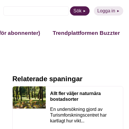
Sök
Logga in
för abonnenter)
Trendplattformen Buzzter
Relaterade spaningar
Allt fler väljer naturnära
bostadsorter
En undersökning gjord av
Turismforskningscentret har
kartlagt hur vikt...