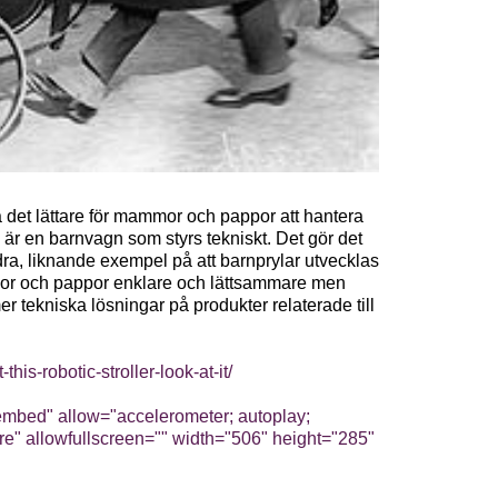
göra det lättare för mammor och pappor att hantera
r en barnvagn som styrs tekniskt. Det gör det
ra, liknande exempel på att barnprylar utvecklas
ammor och pappor enklare och lättsammare men
r tekniska lösningar på produkter relaterade till
is-robotic-stroller-look-at-it/
bed" allow="accelerometer; autoplay;
ure" allowfullscreen="" width="506" height="285"