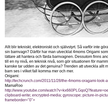
Allt blir tekniskt, elektroniskt och självstyrt. Så varför inte 
sin barnvagn? Därför har man utvecklat 4moms Origami som ä
lättare att hantera och färda barnvagnen. Dessutom finns and
till en ny nivå, en teknisk nivå, som gör situationen för m
kanske tar udden av det genuina? Trenden att utveckla allt me
barn ses i vilket fall komma mer och mer.
Origami:
http://techcrunch.com/2011/11/28/the-4moms-oragami-look-at-th
MamaRoo
http://www.youtube.com/watch?v=kx660PLGqoQ?feature=oem
clipboard-write; encrypted-media; gyroscope; picture-in-pict
frameborder="0">