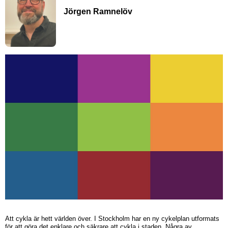
Jörgen Ramnelöv
Att cykla är hett världen över. I Stockholm har en ny cykelplan utformats
för att göra det enklare och säkrare att cykla i staden. Några av