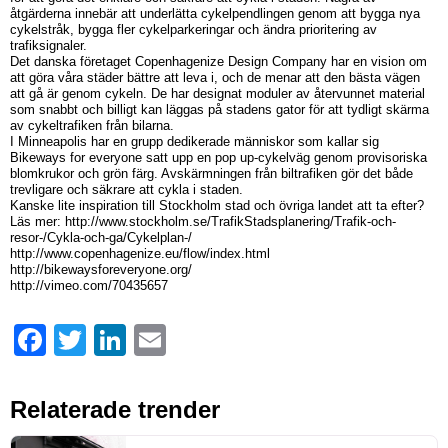
åtgärderna innebär att underlätta cykelpendlingen genom att bygga nya
cykelstråk, bygga fler cykelparkeringar och ändra prioritering av
trafiksignaler.
Det danska företaget Copenhagenize Design Company har en vision om
att göra våra städer bättre att leva i, och de menar att den bästa vägen
att gå är genom cykeln. De har designat moduler av återvunnet material
som snabbt och billigt kan läggas på stadens gator för att tydligt skärma
av cykeltrafiken från bilarna.
I Minneapolis har en grupp dedikerade människor som kallar sig
Bikeways for everyone satt upp en pop up-cykelväg genom provisoriska
blomkrukor och grön färg. Avskärmningen från biltrafiken gör det både
trevligare och säkrare att cykla i staden.
Kanske lite inspiration till Stockholm stad och övriga landet att ta efter?
Läs mer: http://www.stockholm.se/TrafikStadsplanering/Trafik-och-
resor-/Cykla-och-ga/Cykelplan-/
http://www.copenhagenize.eu/flow/index.html
http://bikewaysforeveryone.org/
http://vimeo.com/70435657
Facebook
Twitter
LinkedIn
Email
Relaterade trender