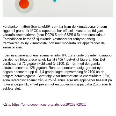
Forskarkommittén ScenarioMIP, som tar fram de klimatscenarier som
ligger till grund för IPCC:s rapporter, har officiellt klassat de tidigare
värstafallsscenarierna (som RCP8.5 och SSP5-8.5) som orealistiska.
Förändringen beror på sjunkande kostnader för förnybar energi,
framväxten av ny klimatpolitik och mer moderata utsläppstrender de
senaste åren.
I den nya generationens scenarier inför IPCC:s sjunde utvärderingsrapport
blir det nya högsta scenariot, kallat
HIGH
, betydligt lägre än förr. Det
beräknas nå 71 gigaton koldioxid år 2100, jämfört med det gamla
skräckscenariots 128 gigaton. Rent temperaturmässigt ger det nya
högsta scenariot upp till 1,4 grader lägre uppvärmning år 2100 än de
tidigare beräkningarna. Samtidigt visar Internationella energirådets (IEA)
egna referensscenarier från 2025 på ännu lägre utsläppsbanor baserat på
nuvarande politik, vilket pekar mot en uppvärmning på cirka 2,5 grader till
seklets slut.
Källa:
https://gmd.copernicus.org/articles/19/2627/2026/