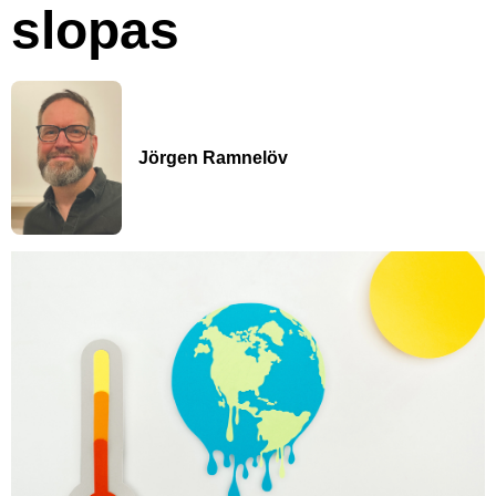
slopas
Jörgen Ramnelöv