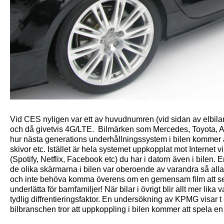
Vid CES nyligen var ett av huvudnumren (vid sidan av elbilar) 
och då givetvis 4G/LTE. Bilmärken som Mercedes, Toyota, Au
hur nästa generations underhållningssystem i bilen kommer a
skivor etc. Istället är hela systemet uppkopplat mot Internet vilk
(Spotify, Netflix, Facebook etc) du har i datorn även i bilen.
de olika skärmarna i bilen var oberoende av varandra så alla
och inte behöva komma överens om en gemensam film att se 
underlätta för barnfamiljer! När bilar i övrigt blir allt mer lika 
tydlig diffrentieringsfaktor. En undersökning av KPMG visar t e
bilbranschen tror att uppkoppling i bilen kommer att spela en 