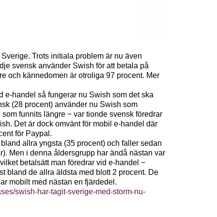
 Sverige. Trots initiala problem är nu även
redje svensk använder Swish för att betala på
are och kännedomen är otroliga 97 procent. Mer
vid e-handel så fungerar nu Swish som det ska
svensk (28 procent) använder nu Swish som
l som funnits längre − var tionde svensk föredrar
ish. Det är dock omvänt för mobil e-handel där
ent för Paypal.
bland allra yngsta (35 procent) och faller sedan
år). Men i denna åldersgrupp har ändå nästan var
ilket betalsätt man föredrar vid e-handel −
t bland de allra äldsta med blott 2 procent. De
lar mobilt med nästan en fjärdedel.
ses/swish-har-tagit-sverige-med-storm-nu-