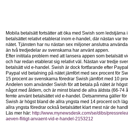
Mobila betalsätt fortsätter att öka med Swish som ledstjärna i
betalsättet relativt etablerat inom e-handel, där nästan var t
nätet. Tjänsten har nu nästan sex miljoner anslutna använd
än två tredjedelar av svenskarna har använt appen.
Efter inititala problem med att lansera appen som betalsätt 
och har redan etablerat sig relativt väl. Nästan var tredje 
betalsätt vid e-handel. Swish är dock fortfarande efter Paypa
Paypal vid betalning på nätet jämfört med sex procent för Sw
15 procent av svenskarna föredrar Swish jämfört med 10 proc
Andelen som använder Swish för att betala på nätet är högst 
något med åldern, och är minst bland de allra äldsta (66-74 
femte använt betalsättet vid e-handel. Detsammma gäller för v
Swish är högst bland de allra yngsta med 14 procent och lägs
allra yngsta föredrar också betalsättet klart mest när de hand
Läs mer här:
http://www.mynewsdesk.com/se/dibs/pressrelea
aeven-flitigt-anvaent-vid-e-handel-2153212