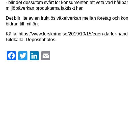
- blir det dessutom svårt för konsumenten att veta vad hållbar
miljöpåverkan produkterna faktiskt har.
Det blir lite av en fruktlös växelverkan mellan företag och kon
bidrag till miljön.
Källa: https://www.forskning.se/2019/10/15/egen-darfor-handla
Bildkälla: Depositphotos.
Facebook
Twitter
LinkedIn
Email