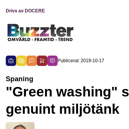
Drivs av DOCERE
Publicerat: 2019-10-17
Spaning
"Green washing" s
genuint miljötänk