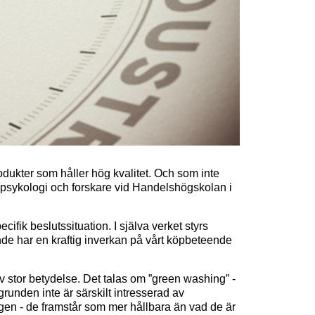
odukter som håller hög kvalitet. Och som inte
 i psykologi och forskare vid Handelshögskolan i
cifik beslutssituation. I själva verket styrs
nde har en kraftig inverkan på vårt köpbeteende
av stor betydelse.
Det talas om ”green washing” -
unden inte är särskilt intresserad av
agen - de framstår som mer hållbara än vad de är