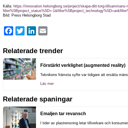
Källa:
https://innovation.helsingborg.se/project/skapa-ditt-torg-tillsammans
filter%5Bproject_status%5D=-1&filter%5Bproject_technology%5D=ar&filte
Bild: Press Helsingborg Stad
Facebook
Twitter
LinkedIn
Email
Relaterade trender
Förstärkt verklighet (augmented reality)
Teknikens främsta syfte var tidigare att ersätta mäns
Läs mer
Relaterade spaningar
Emaljen tar revansch
I tider av plastrensning letar tillverkare och konsument