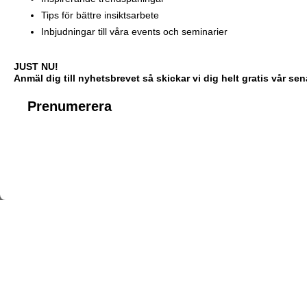
Tips för bättre insiktsarbete
Inbjudningar till våra events och seminarier
JUST NU!
Anmäl dig till nyhetsbrevet så skickar vi dig helt gratis vår s
Prenumerera
Förnamn
Efternamn
*
E-postadress