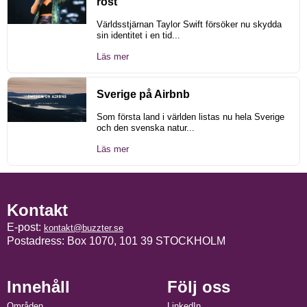
röst
Världsstjärnan Taylor Swift försöker nu skydda
sin identitet i en tid...
Läs mer
Sverige på Airbnb
Som första land i världen listas nu hela Sverige
och den svenska natur...
Läs mer
Kontakt
E-post:
kontakt@buzzter.se
Postadress: Box 1070, 101 39 STOCKHOLM
Innehåll
Följ oss
Områden
LinkedIn