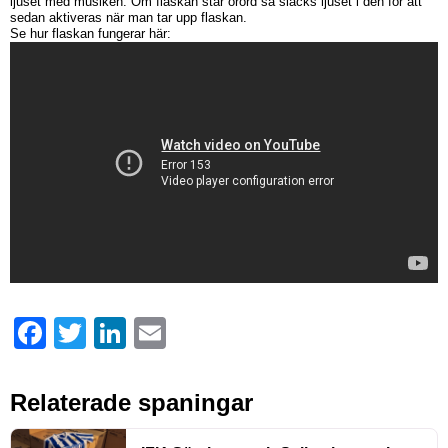
ljuset med musiken. Om flaskan står orörd så släcks ljuset i den för att
sedan aktiveras när man tar upp flaskan.
Se hur flaskan fungerar här:
Facebook
Twitter
LinkedIn
Email
Relaterade spaningar