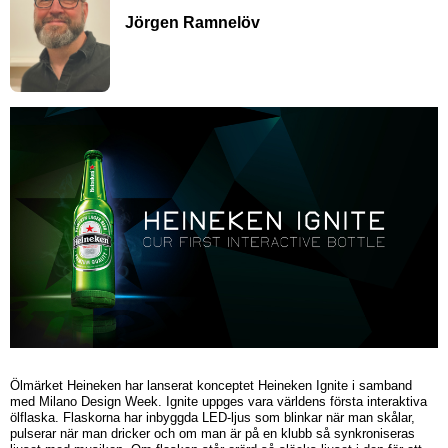
Jörgen Ramnelöv
Ölmärket Heineken har lanserat konceptet Heineken Ignite i samband
med Milano Design Week. Ignite uppges vara världens första interaktiva
ölflaska. Flaskorna har inbyggda LED-ljus som blinkar när man skålar,
pulserar när man dricker och om man är på en klubb så synkroniseras