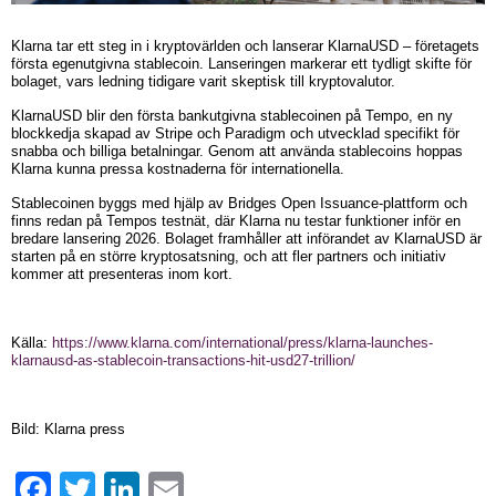
Klarna tar ett steg in i kryptovärlden och lanserar KlarnaUSD – företagets
första egenutgivna stablecoin. Lanseringen markerar ett tydligt skifte för
bolaget, vars ledning tidigare varit skeptisk till kryptovalutor.
KlarnaUSD blir den första bankutgivna stablecoinen på Tempo, en ny
blockkedja skapad av Stripe och Paradigm och utvecklad specifikt för
snabba och billiga betalningar. Genom att använda stablecoins hoppas
Klarna kunna pressa kostnaderna för internationella.
Stablecoinen byggs med hjälp av Bridges Open Issuance-plattform och
finns redan på Tempos testnät, där Klarna nu testar funktioner inför en
bredare lansering 2026. Bolaget framhåller att införandet av KlarnaUSD är
starten på en större kryptosatsning, och att fler partners och initiativ
kommer att presenteras inom kort.
Källa:
https://www.klarna.com/international/press/klarna-launches-
klarnausd-as-stablecoin-transactions-hit-usd27-trillion/
Bild: Klarna press
Facebook
Twitter
LinkedIn
Email