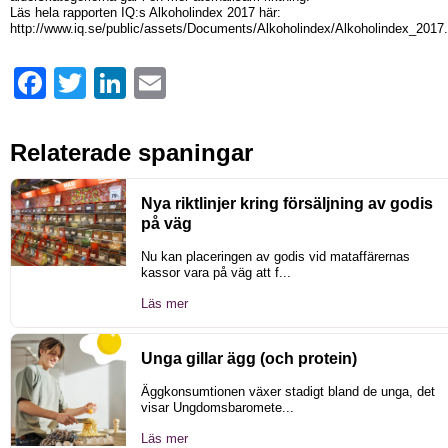
Läs hela rapporten IQ:s Alkoholindex 2017 här:
http://www.iq.se/public/assets/Documents/Alkoholindex/Alkoholindex_2017.
Facebook
Twitter
LinkedIn
Email
Relaterade spaningar
Nya riktlinjer kring försäljning av godis
på väg
Nu kan placeringen av godis vid mataffärernas
kassor vara på väg att f...
Läs mer
Unga gillar ägg (och protein)
Äggkonsumtionen växer stadigt bland de unga, det
visar Ungdomsbaromete...
Läs mer