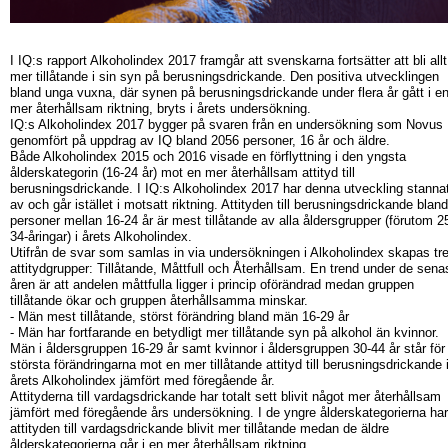
I IQ:s rapport Alkoholindex 2017 framgår att svenskarna fortsätter att bli allt
mer tillåtande i sin syn på berusningsdrickande. Den positiva utvecklingen
bland unga vuxna, där synen på berusningsdrickande under flera år gått i e
mer återhållsam riktning, bryts i årets undersökning.
IQ:s Alkoholindex 2017 bygger på svaren från en undersökning som Novus
genomfört på uppdrag av IQ bland 2056 personer, 16 år och äldre.
Både Alkoholindex 2015 och 2016 visade en förflyttning i den yngsta
ålderskategorin (16-24 år) mot en mer återhållsam attityd till
berusningsdrickande. I IQ:s Alkoholindex 2017 har denna utveckling stanna
av och går istället i motsatt riktning. Attityden till berusningsdrickande bland
personer mellan 16-24 år är mest tillåtande av alla åldersgrupper (förutom 2
34-åringar) i årets Alkoholindex.
Utifrån de svar som samlas in via undersökningen i Alkoholindex skapas tr
attitydgrupper: Tillåtande, Måttfull och Återhållsam. En trend under de sena
åren är att andelen måttfulla ligger i princip oförändrad medan gruppen
tillåtande ökar och gruppen återhållsamma minskar.
- Män mest tillåtande, störst förändring bland män 16-29 år
- Män har fortfarande en betydligt mer tillåtande syn på alkohol än kvinnor.
Män i åldersgruppen 16-29 år samt kvinnor i åldersgruppen 30-44 år står för
största förändringarna mot en mer tillåtande attityd till berusningsdrickande 
årets Alkoholindex jämfört med föregående år.
Attityderna till vardagsdrickande har totalt sett blivit något mer återhållsam
jämfört med föregående års undersökning. I de yngre ålderskategorierna har
attityden till vardagsdrickande blivit mer tillåtande medan de äldre
ålderskategorierna går i en mer återhållsam riktning.