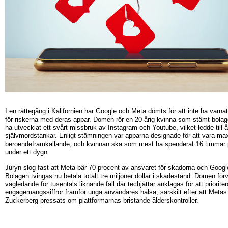
I en rättegång i Kalifornien har Google och Meta dömts för att inte ha varn
för riskerna med deras appar. Domen rör en 20-årig kvinna som stämt bolage
ha utvecklat ett svårt missbruk av Instagram och Youtube, vilket ledde till 
självmordstankar. Enligt stämningen var apparna designade för att vara ma
beroendeframkallande, och kvinnan ska som mest ha spenderat 16 timmar 
under ett dygn.
Juryn slog fast att Meta bär 70 procent av ansvaret för skadorna och Googl
Bolagen tvingas nu betala totalt tre miljoner dollar i skadestånd. Domen förv
vägledande för tusentals liknande fall där techjättar anklagas för att prioriter
engagemangssiffror framför unga användares hälsa, särskilt efter att Meta
Zuckerberg pressats om plattformarnas bristande ålderskontroller.