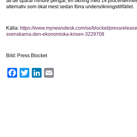
att de sparar mindre pengar, en ökning med 14 procentenhete
alternativ som ökat mest sedan förra undersökningstillfället.
Källa:
https://www.mynewsdesk.com/se/blocket/pressrelease
svenskarna-den-ekonomiska-krisen-3229708
Bild: Press Blocket
Facebook
Twitter
LinkedIn
Email