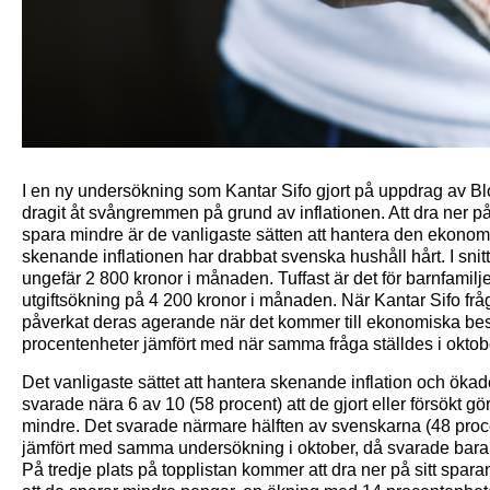
I en ny undersökning som Kantar Sifo gjort på uppdrag av Bl
dragit åt svångremmen på grund av inflationen. Att dra ner p
spara mindre är de vanligaste sätten att hantera den ekono
skenande inflationen har drabbat svenska hushåll hårt. I snit
ungefär 2 800 kronor i månaden. Tuffast är det för barnfamil
utgiftsökning på 4 200 kronor i månaden. När Kantar Sifo fr
påverkat deras agerande när det kommer till ekonomiska bes
procentenheter jämfört med när samma fråga ställdes i oktobe
Det vanligaste sättet att hantera skenande inflation och ökad
svarade nära 6 av 10 (58 procent) att de gjort eller försökt 
mindre. Det svarade närmare hälften av svenskarna (48 proce
jämfört med samma undersökning i oktober, då svarade bara 3
På tredje plats på topplistan kommer att dra ner på sitt spar