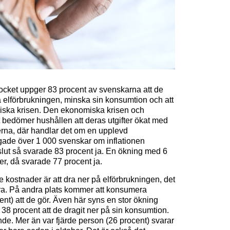
ocket uppger 83 procent av svenskarna att de
å elförbrukningen, minska sin konsumtion och att
miska krisen. Den ekonomiska krisen och
t bedömer hushållen att deras utgifter ökat med
jerna, där handlar det om en upplevd
ågade över 1 000 svenskar om inflationen
lut så svarade 83 procent ja. En ökning med 6
r, då svarade 77 procent ja.
e kostnader är att dra ner på elförbrukningen, det
göra. På andra plats kommer att konsumera
nt) att de gör. Även här syns en stor ökning
8 procent att de dragit ner på sin konsumtion.
ande. Mer än var fjärde person (26 procent) svarar