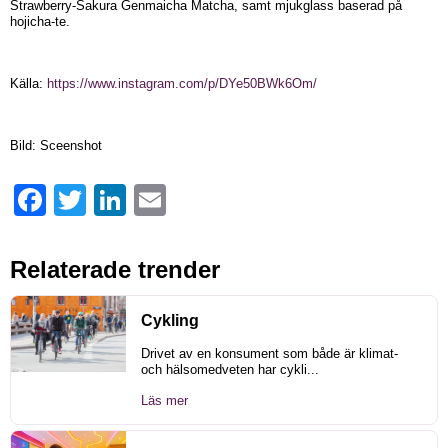
Strawberry-Sakura Genmaicha Matcha, samt mjukglass baserad på
hojicha-te.
Källa:
https://www.instagram.com/p/DYe50BWk6Om/
Bild: Sceenshot
Facebook
Twitter
LinkedIn
Email
Relaterade trender
Cykling
Drivet av en konsument som både är klimat-
och hälsomedveten har cykli...
Läs mer