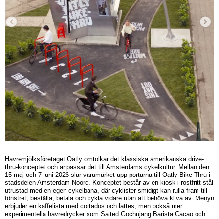
Havremjölksföretaget Oatly omtolkar det klassiska amerikanska drive-
thru-konceptet och anpassar det till Amsterdams cykelkultur. Mellan den
15 maj och 7 juni 2026 slår varumärket upp portarna till Oatly Bike-Thru i
stadsdelen Amsterdam-Noord. Konceptet består av en kiosk i rostfritt stål
utrustad med en egen cykelbana, där cyklister smidigt kan rulla fram till
fönstret, beställa, betala och cykla vidare utan att behöva kliva av. Menyn
erbjuder en kaffelista med cortados och lattes, men också mer
experimentella havredrycker som Salted Gochujang Barista Cacao och