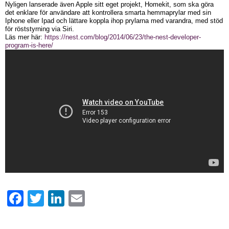
Nyligen lanserade även Apple sitt eget projekt, Homekit, som ska göra
det enklare för användare att kontrollera smarta hemmaprylar med sin
Iphone eller Ipad och lättare koppla ihop prylarna med varandra, med stöd
för röststyrning via Siri.
Läs mer här:
https://nest.com/blog/2014/06/23/the-nest-developer-
program-is-here/
Facebook
Twitter
LinkedIn
Email