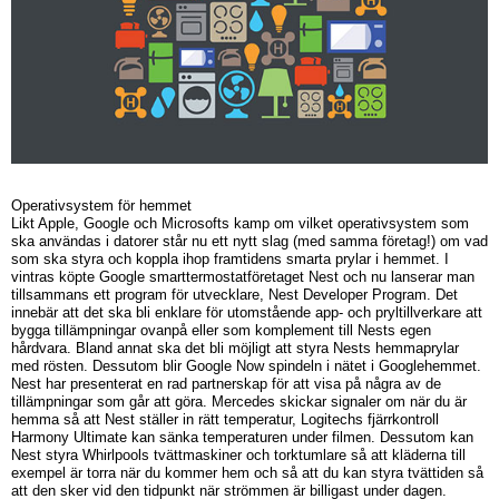
Operativsystem för hemmet
Likt Apple, Google och Microsofts kamp om vilket operativsystem som
ska användas i datorer står nu ett nytt slag (med samma företag!) om vad
som ska styra och koppla ihop framtidens smarta prylar i hemmet. I
vintras köpte Google smarttermostatföretaget Nest och nu lanserar man
tillsammans ett program för utvecklare, Nest Developer Program. Det
innebär att det ska bli enklare för utomstående app- och pryltillverkare att
bygga tillämpningar ovanpå eller som komplement till Nests egen
hårdvara. Bland annat ska det bli möjligt att styra Nests hemmaprylar
med rösten. Dessutom blir Google Now spindeln i nätet i Googlehemmet.
Nest har presenterat en rad partnerskap för att visa på några av de
tillämpningar som går att göra. Mercedes skickar signaler om när du är
hemma så att Nest ställer in rätt temperatur, Logitechs fjärrkontroll
Harmony Ultimate kan sänka temperaturen under filmen. Dessutom kan
Nest styra Whirlpools tvättmaskiner och torktumlare så att kläderna till
exempel är torra när du kommer hem och så att du kan styra tvättiden så
att den sker vid den tidpunkt när strömmen är billigast under dagen.