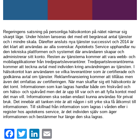
Regeringens satsning på personliga hälsokonton på nätet närmar sig
skarpt läge. Under hösten lanseras det med ett begränsat antal tjänster
och i mindre skala. Därefter ansluts nya tjänster successivt och 2014 är
det klart att användas av alla svenskar. Apotekets Service upphandlar nu
den tekniska plattformen och systemet där användaren skapar och
administrerar sitt konto. Resten av tjänsterna kommer att vara webb- och
mobilapplikationer från tredjepartsleverantörer. Tredjepartsleverantörerna
kommer att teckna avtal med individen kring användningen av tjänsten. I
hälsokontot kan användaren se vilka leverantörer som är certifierade och
godkänna avtal om tjänster. Reklamfinansiering kommer att tillåtas men
även det omfattas av certifieringen. När man skaffar sig ett hälsokonto är
det tomt. Informationen som kan lagras handlar både om friskvård och
om hälso- och sjukvård men det är upp till var och en att fylla kontot med
det man vill. Informationen ska sedan endast kunna användas för privat
bruk. Det innebär att tanken inte är att någon i sitt yrke ska få åtkomst till
informationen. Till skillnad från information som lagras i vården eller i
register hos apotekens service, är det individen själv som äger
informationen och bestämmer hur länge den ska lagras.
Facebook
Twitter
LinkedIn
Email