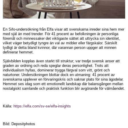
En Sifo-undersökning från Elfa visar att svenskarna inreder sina hem mer
med själ än med trender. För 41 procent av befolkningen är personliga
föremål och minnessaker det viktigaste sättet att uttrycka sin identitet,
vilket väger betydligt tyngre än val av möbler eller färgskalor. Särskilt
tydligt är detta bland kvinnor, där varannan person uppger att minnen
definierar hemmet.
Självbilden kopplas även starkt till struktur; var tredje svensk anser att
graden av ordning och reda speglar deras personlighet. Trots att
individualism hyllas, dominerar trygga färgval som vitt, grönt och
naturtoner. Undersökningen blottar dock en utmaning: 41 procent av
svenskarna upplever en förvaringskris och saknar plats för sina ägodelar.
Hemmet ses idag som ett emotionellt landskap där balansgången mellan
nostalgiskt samlande och praktisk funktion blir avgörande för välmåendet.
Källa:
https://elfa.com/sv-se/elfa-insights
Bild: Depositphotos