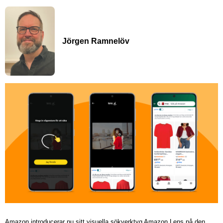
Jörgen Ramnelöv
Amazon introducerar nu sitt visuella sökverktyg Amazon Lens på den