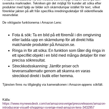
svenska marknaden. Tekniken gör det möjligt för kunder att söka efter
produkter med hjälp av bilder och skärmdumpar istället för text, vilket
förenklar jakten på allt från specifika inredningsdetaljer till oidentifierade
reservdelar.
De viktigaste funktionerna i Amazon Lens:
Fota & sök: Ta en bild på ett föremål i din omgivning
eller ladda upp en skärmdump för att direkt hitta
matchande produkter på Amazon.se.
Ringa in för att söka: En funktion som låter dig ringa in
ett specifikt objekt i en bild med många detaljer för mer
precisa sökresultat.
Streckkodsskanning: Jämför priser och
leveransalternativ genom att skanna en varas
streckkod direkt i butik eller hemma.
Tjänsten finns nu tillgänglig via kameraikonen i Amazon-appens sökfält.
Källa:
https://www.mynewsdesk.com/se/amazonsverige/pressreleases/amazon-
introducerar-visuell-shopping-i-sverige-med-amazon-lens-3432957