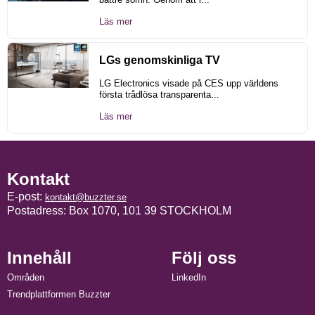
Läs mer
LGs genomskinliga TV
LG Electronics visade på CES upp världens
första trådlösa transparenta...
Läs mer
Kontakt
E-post:
kontakt@buzzter.se
Postadress: Box 1070, 101 39 STOCKHOLM
Innehåll
Följ oss
Områden
LinkedIn
Trendplattformen Buzzter