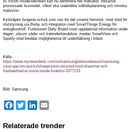
AI Vision Inside-tekniken kan nu identifiera fler matvaror, inklusive
processade livsmedel, vilket ska underlätta måltidsplanering och minska
matsvinn.
Kylskåpen fungerar också som nav för det smarta hemmet, med stöd för
röststyrning via Bixby och integration med SmartThings Energy för
energikontroll. Funktionen Daily Board visar uppdaterad information under
dagen, såsom väder och kalenderhändelser, medan SmartView och
Spotify-stöd breddar möjligheterna till underhållning i köket.
Källa:
https://www.mynewsdesk.com/se/samsung/pressreleases/samsung-
visar-upp-sin-nya-kylskaapsserie-utrustad-med-skaermar-och-
foerbaettrad-ai-vision-inside-funktion-3377133
Bild: Samsung
Facebook
Twitter
LinkedIn
Email
Relaterade trender