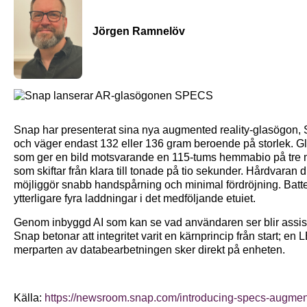
Jörgen Ramnelöv
Snap har presenterat sina nya augmented reality-glasögon,
och väger endast 132 eller 136 gram beroende på storlek. 
som ger en bild motsvarande en 115-tums hemmabio på tre m
som skiftar från klara till tonade på tio sekunder. Hårdvaran
möjliggör snabb handspårning och minimal fördröjning. Batteri
ytterligare fyra laddningar i det medföljande etuiet.
Genom inbyggd AI som kan se vad användaren ser blir assis
Snap betonar att integritet varit en kärnprincip från start; e
merparten av databearbetningen sker direkt på enheten.
Källa:
https://newsroom.snap.com/introducing-specs-augment