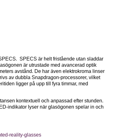
 SPECS. SPECS är helt fristående utan sladdar
Glasögonen är utrustade med avancerad optik
eters avstånd. De har även elektrokroma linser
 drivs av dubbla Snapdragon-processorer, vilket
tiden ligger på upp till fyra timmar, med
tansen kontextuell och anpassad efter stunden.
n LED-indikator lyser när glasögonen spelar in och
ed-reality-glasses