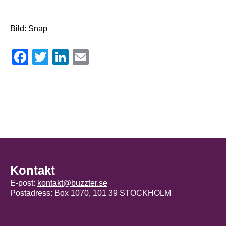
Bild: Snap
Facebook
Twitter
LinkedIn
Email
Kontakt
E-post:
kontakt@buzzter.se
Postadress: Box 1070, 101 39 STOCKHOLM