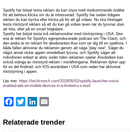
Spotify har börjat testa reklam du kan styra med röstkommando istället
för att behöva klicka om du är intresserad. Spotify har sedan tidigare
reklam du kan trycka eller klicka på för att gå vidare. Nu ska företaget
testa röststyrd reklam så att du kan gå vidare även när du lyssnar utan
att titta, eller på en smart högtalare.
Spotify har börjat testa två reklamsnuttar med röststyrning i USA. Den
ena är reklam för Spotifys egenproducerade podcast om The Clash, och
den andra är en reklam för deodoranten Axe som tar dig till en spellista. I
båda fallen aktiverar du reklamen genom att säga ”play now”. Säger du
något annat slutar appen omedelbart lyssna, och Spotify säger att
mikrofonen enbart är aktiv under tiden reklamen spelar. Användare kan
också stänga av röststyrd reklam i inställningarna. Reklamen dyker upp
för en del Android- och IOS-användare i USA som redan har aktiverat
röststyrning i appen.
Läs mer:
https://techcrunch.com/2019/05/02/spotify-launches-voice-
enabled-ads-on-mobile-devices-in-a-limited-u-s-test/
Facebook
Twitter
LinkedIn
Email
Relaterade trender