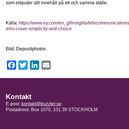
som erbjuder allt innehåll på ett och samma ställe.
Källa:
https://www.ey.com/en_gl/insights/telecommunicati
who-crave-simplicity-and-choice
Bild: Depositphotos
Facebook
Twitter
LinkedIn
Email
Kontakt
E-post:
kontakt@buzzter.se
Postadress: Box 1070, 101 39 STOCKHOLM