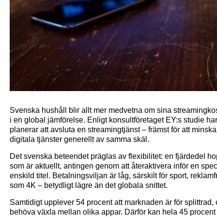
Svenska hushåll blir allt mer medvetna om sina streamingkos
i en global jämförelse. Enligt konsultföretaget EY:s studie ha
planerar att avsluta en streamingtjänst – främst för att minsk
digitala tjänster generellt av samma skäl.
Det svenska beteendet präglas av flexibilitet: en fjärdedel h
som är aktuellt, antingen genom att återaktivera inför en speci
enskild titel. Betalningsviljan är låg, särskilt för sport, rekl
som 4K – betydligt lägre än det globala snittet.
Samtidigt upplever 54 procent att marknaden är för splittrad,
behöva växla mellan olika appar. Därför kan hela 45 procent 