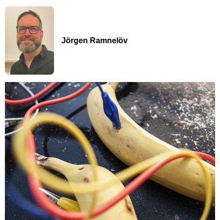
Jörgen Ramnelöv