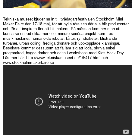
Tekniska museet bjuder nu in till tvådagarsfestivalen Stockholm Mini
Maker Faire den 17-18 maj, för att hylla rörelsen där alla blir producenter,
och för att inspirera fler att bli makers. På mässan kommer man att
kunna se en rad olika mer eller mindre seriösa projekt som t ex
musikmaskiner, humanoida robotar, tårtor, rymdraketer, blixtrande
turbaner, urban odling, fredliga drönare och uppkopplade klänningar.
Besökare kommer dessutom att få lära sig att löda, skriva enkel
programkod, bygga drakar och delta i workshops med Kids Hack Day.
Läs mer här: http://www.tekniskamuseet.se/1/5417.html och
www.stockholmmakerfaire.se