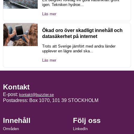
igen. Tekniken hydroe...
Läs mer
Ökad oro över skadligt innehåll och
datasäkerhet på internet
Trots att Sverige jämfört med andra länder
upplever en lägre andel ska...
Läs mer
Kontakt
E-post:
kontakt@buzzter.se
Postadress: Box 1070, 101 39 STOCKHOLM
Innehåll
Följ oss
Områden
LinkedIn