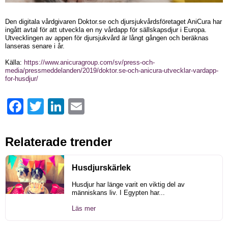
Den digitala vårdgivaren Doktor.se och djursjukvårdsföretaget AniCura har
ingått avtal för att utveckla en ny vårdapp för sällskapsdjur i Europa.
Utvecklingen av appen för djursjukvård är långt gången och beräknas
lanseras senare i år.
Källa:
https://www.anicuragroup.com/sv/press-och-
media/pressmeddelanden/2019/doktor.se-och-anicura-utvecklar-vardapp-
for-husdjur/
Facebook
Twitter
LinkedIn
Email
Relaterade trender
Husdjurskärlek
Husdjur har länge varit en viktig del av
människans liv. I Egypten har...
Läs mer