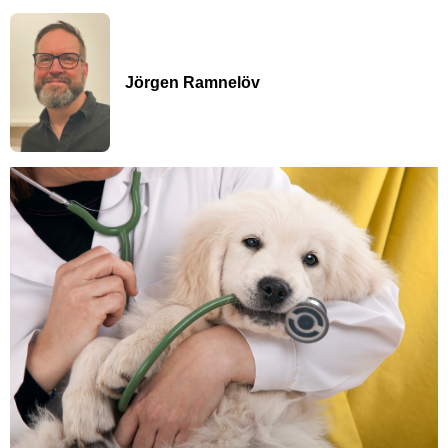
Jörgen Ramnelöv