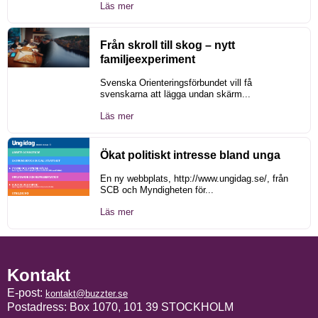
Läs mer
Från skroll till skog – nytt
familjeexperiment
Svenska Orienteringsförbundet vill få
svenskarna att lägga undan skärm...
Läs mer
Ökat politiskt intresse bland unga
En ny webbplats, http://www.ungidag.se/, från
SCB och Myndigheten för...
Läs mer
Kontakt
E-post:
kontakt@buzzter.se
Postadress: Box 1070, 101 39 STOCKHOLM