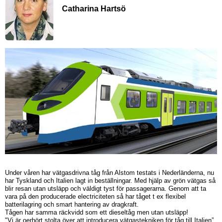
Catharina Hartsö
Under våren har vätgasdrivna tåg från Alstom testats i Nederländerna, nu
har Tyskland och Italien lagt in beställningar. Med hjälp av grön vätgas så
blir resan utan utsläpp och väldigt tyst för passagerarna. Genom att ta
vara på den producerade electriciteten så har tåget t ex flexibel
batterilagring och smart hantering av dragkraft.
Tågen har samma räckvidd som ett dieseltåg men utan utsläpp!
"Vi är oerhört stolta över att introducera vätgastekniken för tåg till Italien”,