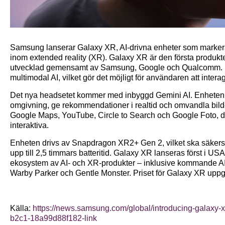
Samsung lanserar Galaxy XR, AI-drivna enheter som markerar
inom extended reality (XR). Galaxy XR är den första produk
utvecklad gemensamt av Samsung, Google och Qualcomm. 
multimodal AI, vilket gör det möjligt för användaren att interage
Det nya headsetet kommer med inbyggd Gemini AI. Enheten 
omgivning, ge rekommendationer i realtid och omvandla bilde
Google Maps, YouTube, Circle to Search och Google Foto, d
interaktiva.
Enheten drivs av Snapdragon XR2+ Gen 2, vilket ska säker
upp till 2,5 timmars batteritid. Galaxy XR lanseras först i US
ekosystem av AI- och XR-produkter – inklusive kommande A
Warby Parker och Gentle Monster. Priset för Galaxy XR uppge
Källa:
https://news.samsung.com/global/introducing-galaxy-
b2c1-18a99d88f182-link