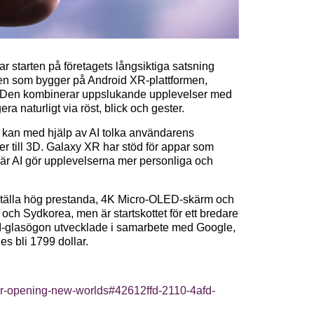
 starten på företagets långsiktiga satsning
ten som bygger på Android XR-plattformen,
Den kombinerar uppslukande upplevelser med
ra naturligt via röst, blick och gester.
kan med hjälp av AI tolka användarens
r till 3D. Galaxy XR har stöd för appar som
är AI gör upplevelserna mer personliga och
ställa hög prestanda, 4K Micro-OLED-skärm och
A och Sydkorea, men är startskottet för ett bredare
I-glasögon utvecklade i samarbete med Google,
s bli 1799 dollar.
xr-opening-new-worlds#42612ffd-2110-4afd-