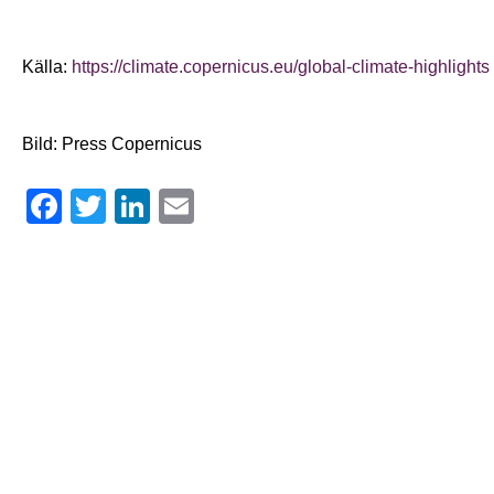
Källa:
https://climate.copernicus.eu/global-climate-highlights
Bild: Press Copernicus
Facebook
Twitter
LinkedIn
Email