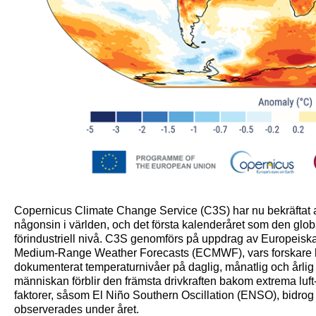
Copernicus Climate Change Service (C3S) har nu bekräftat a
någonsin i världen, och det första kalenderåret som den gl
förindustriell nivå. C3S genomförs på uppdrag av Europeis
Medium-Range Weather Forecasts (ECMWF), vars forskare ha
dokumenterat temperaturnivåer på daglig, månatlig och årlig 
människan förblir den främsta drivkraften bakom extrema lu
faktorer, såsom El Niño Southern Oscillation (ENSO), bidrog
observerades under året.