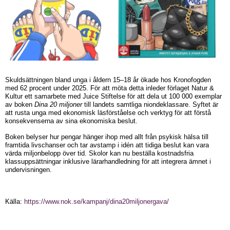
Skuldsättningen bland unga i åldern 15–18 år ökade hos Kronofogden
med 62 procent under 2025. För att möta detta inleder förlaget Natur &
Kultur ett samarbete med Juice Stiftelse för att dela ut 100 000 exemplar
av boken
Dina 20 miljoner
till landets samtliga niondeklassare. Syftet är
att rusta unga med ekonomisk läsförståelse och verktyg för att förstå
konsekvenserna av sina ekonomiska beslut.
Boken belyser hur pengar hänger ihop med allt från psykisk hälsa till
framtida livschanser och tar avstamp i idén att tidiga beslut kan vara
värda miljonbelopp över tid. Skolor kan nu beställa kostnadsfria
klassuppsättningar inklusive lärarhandledning för att integrera ämnet i
undervisningen.
Källa:
https://www.nok.se/kampanj/dina20miljonergava/