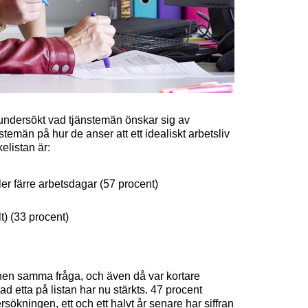
ndersökt vad tjänstemän önskar sig av
emän på hur de anser att ett idealiskt arbetsliv
elistan är:
ler färre arbetsdagar (57 procent)
lt) (33 procent)
nen samma fråga, och även då var kortare
 etta på listan har nu stärkts. 47 procent
rsökningen, ett och ett halvt år senare har siffran