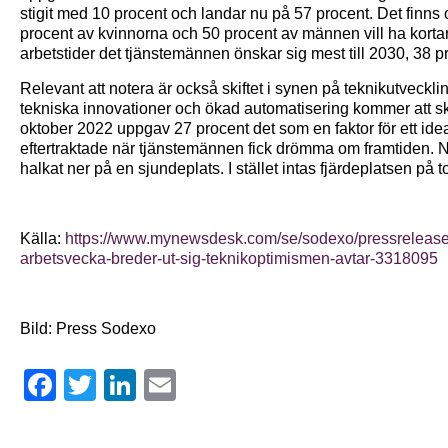
stigit med 10 procent och landar nu på 57 procent. Det finn
procent av kvinnorna och 50 procent av männen vill ha kortar
arbetstider det tjänstemännen önskar sig mest till 2030, 38 pr
Relevant att notera är också skiftet i synen på teknikutvecklingen
tekniska innovationer och ökad automatisering kommer att sk
oktober 2022 uppgav 27 procent det som en faktor för ett ideal
eftertraktade när tjänstemännen fick drömma om framtiden. Nu
halkat ner på en sjundeplats. I stället intas fjärdeplatsen på 
Källa:
https://www.mynewsdesk.com/se/sodexo/pressreleas
arbetsvecka-breder-ut-sig-teknikoptimismen-avtar-3318095
Bild: Press Sodexo
Facebook
Twitter
LinkedIn
Email