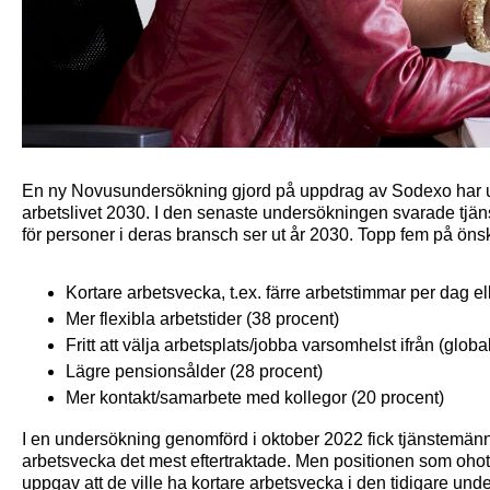
En ny Novusundersökning gjord på uppdrag av Sodexo har u
arbetslivet 2030. I den senaste undersökningen svarade tjänst
för personer i deras bransch ser ut år 2030. Topp fem på önsk
Kortare arbetsvecka, t.ex. färre arbetstimmar per dag el
Mer flexibla arbetstider (38 procent)
Fritt att välja arbetsplats/jobba varsomhelst ifrån (globa
Lägre pensionsålder (28 procent)
Mer kontakt/samarbete med kollegor (20 procent)
I en undersökning genomförd i oktober 2022 fick tjänstemän
arbetsvecka det mest eftertraktade. Men positionen som ohotad
uppgav att de ville ha kortare arbetsvecka i den tidigare unde