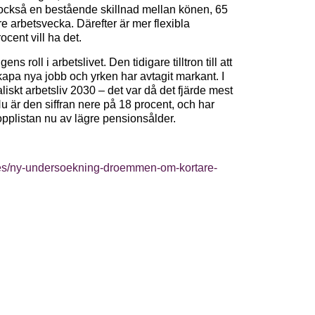
s också en bestående skillnad mellan könen, 65
e arbetsvecka. Därefter är mer flexibla
ocent vill ha det.
s roll i arbetslivet. Den tidigare tilltron till att
apa nya jobb och yrken har avtagit markant. I
iskt arbetsliv 2030 – det var då det fjärde mest
 är den siffran nere på 18 procent, och har
topplistan nu av lägre pensionsålder.
es/ny-undersoekning-droemmen-om-kortare-