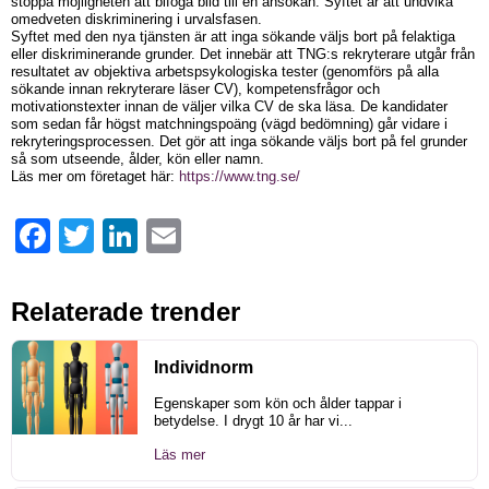
stoppa möjligheten att bifoga bild till en ansökan. Syftet är att undvika
omedveten diskriminering i urvalsfasen.
Syftet med den nya tjänsten är att inga sökande väljs bort på felaktiga
eller diskriminerande grunder. Det innebär att TNG:s rekryterare utgår från
resultatet av objektiva arbetspsykologiska tester (genomförs på alla
sökande innan rekryterare läser CV), kompetensfrågor och
motivationstexter innan de väljer vilka CV de ska läsa. De kandidater
som sedan får högst matchningspoäng (vägd bedömning) går vidare i
rekryteringsprocessen. Det gör att inga sökande väljs bort på fel grunder
så som utseende, ålder, kön eller namn.
Läs mer om företaget här:
https://www.tng.se/
Facebook
Twitter
LinkedIn
Email
Relaterade trender
Individnorm
Egenskaper som kön och ålder tappar i
betydelse. I drygt 10 år har vi...
Läs mer