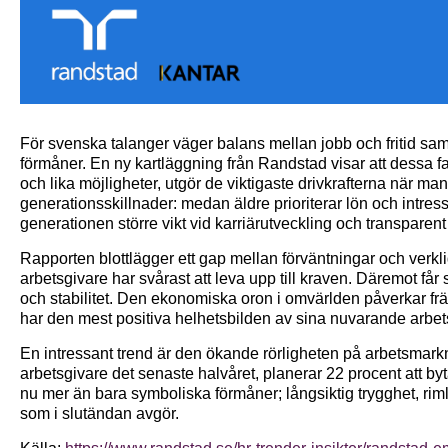
För svenska talanger väger balans mellan jobb och fritid sam
förmåner. En ny kartläggning från Randstad visar att dessa f
och lika möjligheter, utgör de viktigaste drivkrafterna när man
generationsskillnader: medan äldre prioriterar lön och intres
generationen större vikt vid karriärutveckling och transpare
Rapporten blottlägger ett gap mellan förväntningar och verkli
arbetsgivare har svårast att leva upp till kraven. Däremot får 
och stabilitet. Den ekonomiska oron i omvärlden påverkar fr
har den mest positiva helhetsbilden av sina nuvarande arbet
En intressant trend är den ökande rörligheten på arbetsmarkn
arbetsgivare det senaste halvåret, planerar 22 procent att byt
nu mer än bara symboliska förmåner; långsiktig trygghet, riml
som i slutändan avgör.