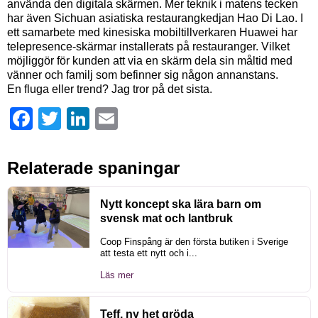
använda den digitala skärmen.
Mer teknik i matens tecken
har även Sichuan asiatiska restaurangkedjan Hao Di Lao. I
ett samarbete med kinesiska mobiltillverkaren Huawei har
telepresence-skärmar installerats på restauranger. Vilket
möjliggör för kunden att via en skärm dela sin måltid med
vänner och familj som befinner sig någon annanstans.
En fluga eller trend? Jag tror på det sista.
Facebook
Twitter
LinkedIn
Email
Relaterade spaningar
Nytt koncept ska lära barn om
svensk mat och lantbruk
Coop Finspång är den första butiken i Sverige
att testa ett nytt och i...
Läs mer
Teff, ny het gröda