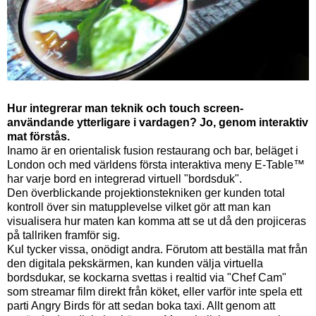
Hur integrerar man teknik och touch screen-
användande ytterligare i vardagen? Jo, genom interaktiv
mat förstås.
Inamo är en orientalisk fusion restaurang och bar, beläget i
London och med världens första interaktiva meny E-Table™
har varje bord en integrerad virtuell "bordsduk".
Den överblickande projektionstekniken ger kunden total
kontroll över sin matupplevelse vilket gör att man kan
visualisera hur maten kan komma att se ut då den projiceras
på tallriken framför sig.
Kul tycker vissa, onödigt andra. Förutom att beställa mat från
den digitala pekskärmen, kan kunden välja virtuella
bordsdukar, se kockarna svettas i realtid via "Chef Cam"
som streamar film direkt från köket, eller varför inte spela ett
parti Angry Birds för att sedan boka taxi. Allt genom att