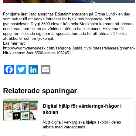
För sjätte året i rad anordnas Edutainmentdagen på Gröna Lund - en dag
som syftar till att väcka intresset för fysik hos högstadie- och
gymnasielever. Drygt 3500 elever från hela Stockholm kommer att närvara
under vad som blir en av världens största fysiklektioner. Eleverna får
uppgifter tilldelade sig som är specialutformade för att uföras i 17 olika
attraktioner och tre lyckohjul.
Läs mer här:
http://www.mynewsdesk.com/se/grona_lunds_tivoli/pressreleases/groenan-
blir-klassrum-foer-3500-elever-1052451
Facebook
Twitter
LinkedIn
Email
Relaterade spaningar
Digital hjälp för värderings-frågor i
skolan
Nytt digitalt verktyg ska hjälpa skolor i deras
arbete med värdegrunds...