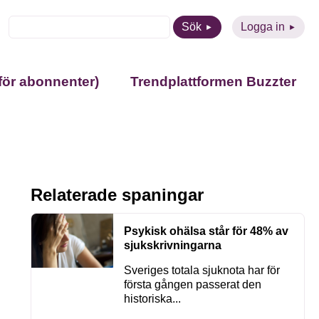
Sök
Logga in
för abonnenter)
Trendplattformen Buzzter
Relaterade spaningar
Psykisk ohälsa står för 48% av
sjukskrivningarna
Sveriges totala sjuknota har för
första gången passerat den
historiska...