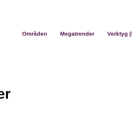
Områden
Megatrender
Verktyg (
er