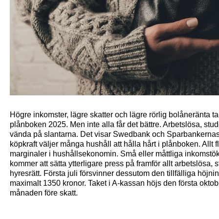
Högre inkomster, lägre skatter och lägre rörlig bolåneränta tala
plånboken 2025. Men inte alla får det bättre. Arbetslösa, stud
vända på slantarna. Det visar Swedbank och Sparbankernas
köpkraft väljer många hushåll att hålla hårt i plånboken. Allt 
marginaler i hushållsekonomin. Små eller måttliga inkomstö
kommer att sätta ytterligare press på framför allt arbetslös
hyresrätt. Första juli försvinner dessutom den tillfälliga höjn
maximalt 1350 kronor. Taket i A-kassan höjs den första oktob
månaden före skatt.