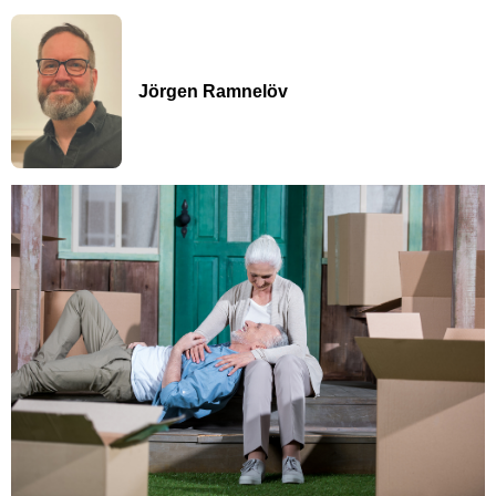
Jörgen Ramnelöv