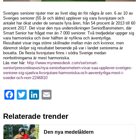
Sveriges seniorer njuter mer av livet idag än för några år sen. 6 av 10 av
Sveriges seniorer (55 år och äldre) upplever sig vara livsnjutare och
antalet har ökat under de senaste fyra åren, från 54 procent år 2013 till 60
procent 2017. Det visar den nya undersökningen SeniorBarometern, där
Smart Senior har frågat mer än 7 000 seniorer. Två tredjedelar uppger sig
vara harmoniska och över hälften är nyfikna och äventyrliga.
Resultatet visar inga större skillnader mellan män och kvinnor, men
däremot skiljer sig resultatet beroende på var i landet seniorerna är
bosatta. De flesta livsnjutare finns i södra Sverige medan
norrbottningarna är mest harmoniska.
Läs mer här:
http://www.mynewsdesk.com/se/smart-
senior/pressreleases/nya-seniorbarometern-visar-saa-upplever-sveriges-
seniorer-sig-sjaelva-livsnjutare-harmoniska-och-aeventyrliga-mest-i-
soeder-och-norr-2246810
Facebook
Twitter
LinkedIn
Email
Relaterade trender
Den nya medelåldern