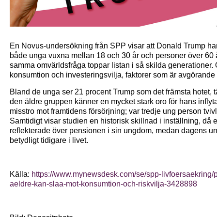
En Novus-undersökning från SPP visar att Donald Trump har 
både unga vuxna mellan 18 och 30 år och personer över 60 år 
samma omvärldsfråga toppar listan i så skilda generationer. O
konsumtion och investeringsvilja, faktorer som är avgörande
Bland de unga ser 21 procent Trump som det främsta hotet, tät
den äldre gruppen känner en mycket stark oro för hans infly
misstro mot framtidens försörjning; var tredje ung person tvivl
Samtidigt visar studien en historisk skillnad i inställning, då 
reflekterade över pensionen i sin ungdom, medan dagens ung
betydligt tidigare i livet.
Källa:
https://www.mynewsdesk.com/se/spp-livfoersaekring/p
aeldre-kan-slaa-mot-konsumtion-och-riskvilja-3428898