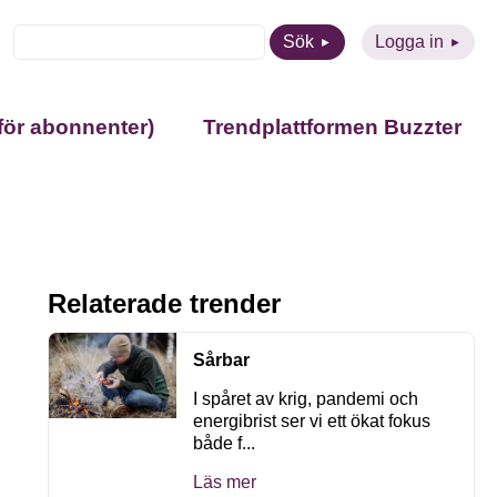
Sök
Logga in
för abonnenter)
Trendplattformen Buzzter
Relaterade trender
Sårbar
I spåret av krig, pandemi och
energibrist ser vi ett ökat fokus
både f...
Läs mer