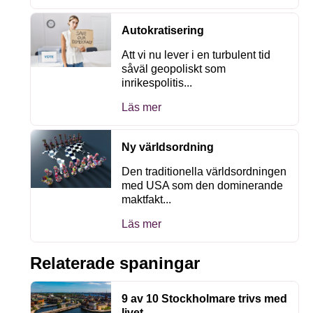
Autokratisering
Att vi nu lever i en turbulent tid
såväl geopoliskt som
inrikespolitis...
Läs mer
Ny världsordning
Den traditionella världsordningen
med USA som den dominerande
maktfakt...
Läs mer
Relaterade spaningar
9 av 10 Stockholmare trivs med
livet