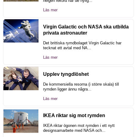
helgen rekord när de nylig...
Läs mer
Virgin Galactic och NASA ska utbilda
privata astronauter
Det brittiska rymdbolaget Virgin Galactic har
tecknat ett avtal med NA...
Läs mer
Upplev tyngdlöshet
De kommersiella resorna (i större skala) till
rymden ligger ännu några...
Läs mer
IKEA riktar sig mot rymden
IKEA riktar ögonen mot rymden i ett nytt
designsamarbete med NASA och...