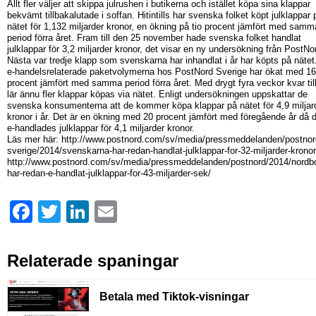
Allt fler väljer att skippa julrushen i butikerna och istället köpa sina klappar
bekvämt tillbakalutade i soffan. Hitintills har svenska folket köpt julklappar 
nätet för 1,132 miljarder kronor, en ökning på tio procent jämfört med samm
period förra året. Fram till den 25 november hade svenska folket handlat
julklappar för 3,2 miljarder kronor, det visar en ny undersökning från PostNo
Nästa var tredje klapp som svenskarna har inhandlat i år har köpts på nätet
e-handelsrelaterade paketvolymerna hos PostNord Sverige har ökat med 16
procent jämfört med samma period förra året. Med drygt fyra veckor kvar till
lär ännu fler klappar köpas via nätet. Enligt undersökningen uppskattar de
svenska konsumenterna att de kommer köpa klappar på nätet för 4,9 miljar
kronor i år. Det är en ökning med 20 procent jämfört med föregående år då 
e-handlades julklappar för 4,1 miljarder kronor.
Läs mer här: http://www.postnord.com/sv/media/pressmeddelanden/postnor
sverige/2014/svenskarna-har-redan-handlat-julklappar-for-32-miljarder-kronor
http://www.postnord.com/sv/media/pressmeddelanden/postnord/2014/nordb
har-redan-e-handlat-julklappar-for-43-miljarder-sek/
Facebook
Twitter
LinkedIn
Email
Relaterade spaningar
Betala med Tiktok-visningar