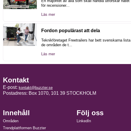
En majoritet av alla som skall handla utforskar nätet
för recensioner...
Läs mer
Fordon populärast att dela
Teknikföretaget Freetrailers har bett svenskarna lista
de områden de t...
Läs mer
Kontakt
E-post:
kontakt@buzzter.se
Postadress: Box 1070, 101 39 STOCKHOLM
Innehåll
Följ oss
Områden
LinkedIn
Trendplattformen Buzzter