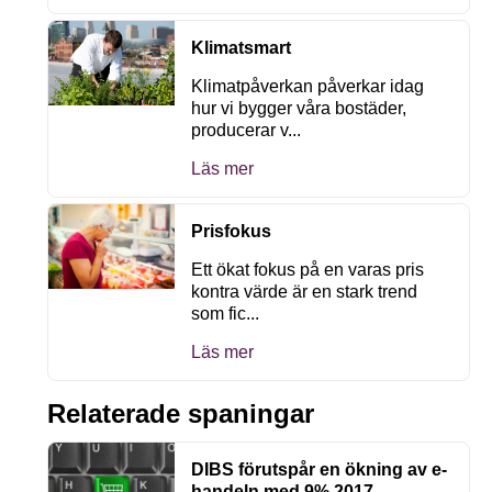
Klimatsmart
Klimatpåverkan påverkar idag
hur vi bygger våra bostäder,
producerar v...
Läs mer
Prisfokus
Ett ökat fokus på en varas pris
kontra värde är en stark trend
som fic...
Läs mer
Relaterade spaningar
DIBS förutspår en ökning av e-
handeln med 9% 2017