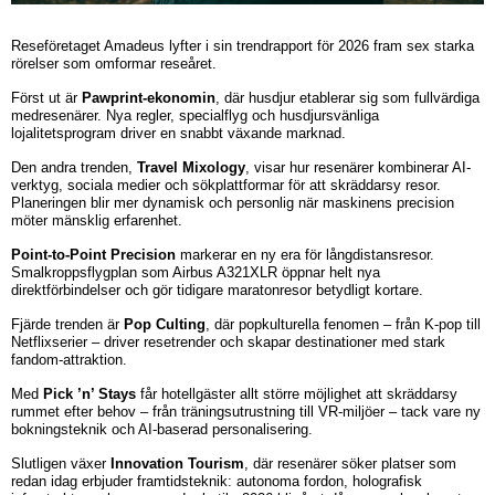
Reseföretaget Amadeus lyfter i sin trendrapport för 2026 fram sex starka
rörelser som omformar reseåret.
Först ut är
Pawprint-ekonomin
, där husdjur etablerar sig som fullvärdiga
medresenärer. Nya regler, specialflyg och husdjursvänliga
lojalitetsprogram driver en snabbt växande marknad.
Den andra trenden,
Travel Mixology
, visar hur resenärer kombinerar AI-
verktyg, sociala medier och sökplattformar för att skräddarsy resor.
Planeringen blir mer dynamisk och personlig när maskinens precision
möter mänsklig erfarenhet.
Point-to-Point Precision
markerar en ny era för långdistansresor.
Smalkroppsflygplan som Airbus A321XLR öppnar helt nya
direktförbindelser och gör tidigare maratonresor betydligt kortare.
Fjärde trenden är
Pop Culting
, där popkulturella fenomen – från K-pop till
Netflixserier – driver resetrender och skapar destinationer med stark
fandom-attraktion.
Med
Pick ’n’ Stays
får hotellgäster allt större möjlighet att skräddarsy
rummet efter behov – från träningsutrustning till VR-miljöer – tack vare ny
bokningsteknik och AI-baserad personalisering.
Slutligen växer
Innovation Tourism
, där resenärer söker platser som
redan idag erbjuder framtidsteknik: autonoma fordon, holografisk