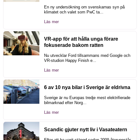
En ny undersökning om svenskarnas syn på
klimatet och valet som PwC ta...
Läs mer
VR-app för att hålla unga förare
fokuserade bakom ratten
Nu utvecklar Ford tillsammans med Google och
VR-studion Happy Finish e...
Läs mer
6 av 10 nya bilar i Sverige är eldrivna
Sverige är nu Europas tredje mest elektrifierade
bilmarknad efter Norg...
Läs mer
Scandic gjuter nytt liv i Vasateatern
Efter att ha varit stängd sedan 2009 återuppstår