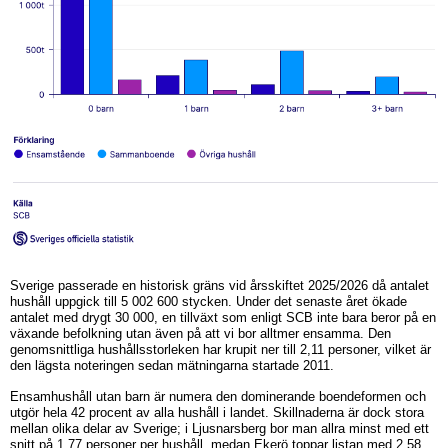
Sverige passerade en historisk gräns vid årsskiftet 2025/2026 då antalet
hushåll uppgick till 5 002 600 stycken. Under det senaste året ökade
antalet med drygt 30 000, en tillväxt som enligt SCB inte bara beror på en
växande befolkning utan även på att vi bor alltmer ensamma. Den
genomsnittliga hushållsstorleken har krupit ner till 2,11 personer, vilket är
den lägsta noteringen sedan mätningarna startade 2011.
Ensamhushåll utan barn är numera den dominerande boendeformen och
utgör hela 42 procent av alla hushåll i landet. Skillnaderna är dock stora
mellan olika delar av Sverige; i Ljusnarsberg bor man allra minst med ett
snitt på 1,77 personer per hushåll, medan Ekerö toppar listan med 2,58