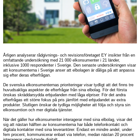
Årligen analyserar rådgivnings- och revisionsföretaget EY insikter från en
omfattande undersökning med 21 000 elkonsumenter i 21 länder,
inklusive 1000 respondenter i Sverige. Den senaste undersökningen visar
att konsumenterna i Sverige anser att elbolagen är dåliga på att anpassa
sig efter deras efterfrågan.
De svenska elkonsumenternas prioriteringar visar tydligt att det finns tre
huvudsakliga aspekter de efterfrågar från sina elbolag. För det första
önskas skräddarsydda erbjudanden med låga elpriser. För det andra
efterfrågas ett större fokus på pris jämfört med erbjudandet av extra
produkter. Slutligen önskar de tydliga möjligheter att följa och styra sin
elkonsumtion och mer digitala tjänster.
När det gäller hur elkonsumenter interagerar med sina elbolag, visar det
sig att nästan hälften av konsumenterna har både telefonkontakt och
digitala kontakter med sina leverantörer. Endast en mindre andel, under
fem procent, kommunicerar enbart via telefon, medan nästan 20 procent
interagerar uteslutande digitalt.