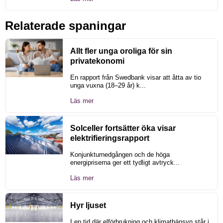
Relaterade spaningar
Allt fler unga oroliga för sin
privatekonomi
En rapport från Swedbank visar att åtta av tio
unga vuxna (18–29 år) k...
Läs mer
Solceller fortsätter öka visar
elektrifieringsrapport
Konjunkturnedgången och de höga
energipriserna ger ett tydligt avtryck...
Läs mer
Hyr ljuset
I en tid där elförbrukning och klimathänsyn står i