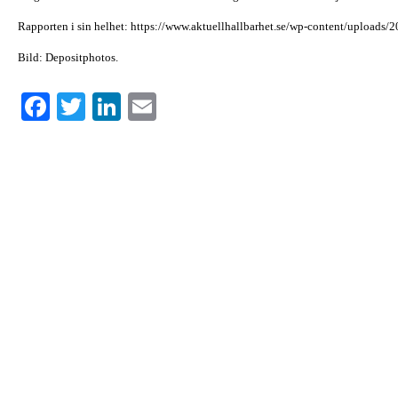
Rapporten i sin helhet: https://www.aktuellhallbarhet.se/wp-content/uploads
Bild: Depositphotos.
Facebook
Twitter
LinkedIn
Email