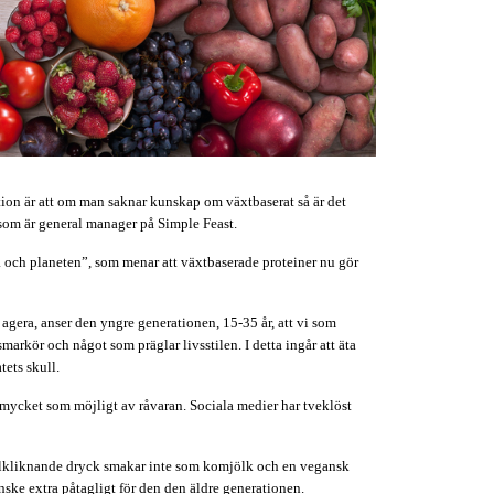
ation är att om man saknar kunskap om växtbaserat så är det
nsom är general manager på Simple Feast.
a och planeten”, som menar att växtbaserade proteiner nu gör
 agera, anser den yngre generationen, 15-35 år, att vi som
markör och något som präglar livsstilen. I detta ingår att äta
tets skull.
mycket som möjligt av råvaran. Sociala medier har tveklöst
jölkliknande dryck smakar inte som komjölk och en vegansk
nske extra påtagligt för den den äldre generationen.