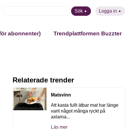
Sök
Logga in
för abonnenter)
Trendplattformen Buzzter
Relaterade trender
Matsvinn
Att kasta fullt ätbar mat har länge
varit något många ryckt på
axlarna...
Läs mer