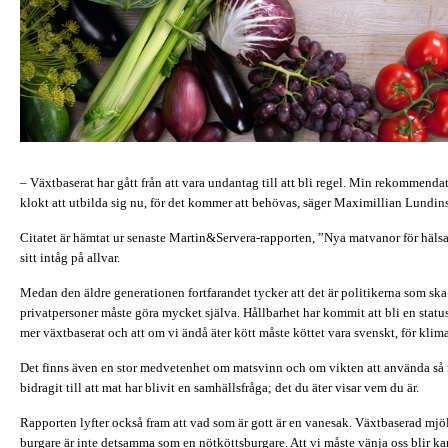
– Växtbaserat har gått från att vara undantag till att bli regel. Min rekommend
klokt att utbilda sig nu, för det kommer att behövas, säger Maximillian Lundi
Citatet är hämtat ur senaste Martin&Servera-rapporten, ”Nya matvanor för häls
sitt intåg på allvar.
Medan den äldre generationen fortfarandet tycker att det är politikerna som ska
privatpersoner måste göra mycket själva. Hållbarhet har kommit att bli en status
mer växtbaserat och att om vi ändå äter kött måste köttet vara svenskt, för klima
Det finns även en stor medvetenhet om matsvinn och om vikten att använda så 
bidragit till att mat har blivit en samhällsfråga; det du äter visar vem du är.
Rapporten lyfter också fram att vad som är gott är en vanesak. Växtbaserad m
burgare är inte detsamma som en nötköttsburgare. Att vi måste vänja oss blir ka