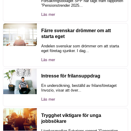
Försäkringsbolaget SPP har tagit fram rapporten
”Pensionstrender 2025...
Läs mer
Färre svenskar drömmer om att
starta eget
Andelen svenskar som drömmer om att starta
eget företag sjunker. I dag...
Läs mer
Intresse för frilansuppdrag
En undersökning, beställd av frilansföretaget
Invozio, visar att över...
Läs mer
Trygghet viktigare för unga
jobbsökare
I tankesmedjan Futurions rapport ”Generation