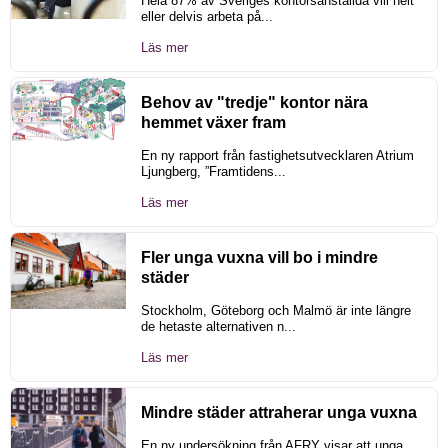
Hela 87% av Sveriges kontorsanställda vill helt
eller delvis arbeta på...
Läs mer
Behov av "tredje" kontor nära
hemmet växer fram
En ny rapport från fastighetsutvecklaren Atrium
Ljungberg, ”Framtidens...
Läs mer
Fler unga vuxna vill bo i mindre
städer
Stockholm, Göteborg och Malmö är inte längre
de hetaste alternativen n...
Läs mer
Mindre städer attraherar unga vuxna
En ny undersökning från AFRY visar att unga